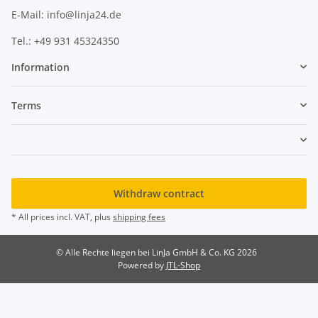
E-Mail: info@linja24.de
Tel.: +49 931 45324350
Information
Terms
Withdraw contract
* All prices incl. VAT, plus
shipping fees
© Alle Rechte liegen bei LinJa GmbH & Co. KG 2026
Powered by
JTL-Shop