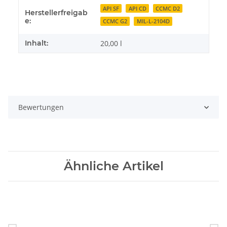
API SF
API CD
CCMC D2
Herstellerfreigab
e:
CCMC G2
MIL-L-2104D
Inhalt:
20,00 l
Bewertungen
Ähnliche Artikel