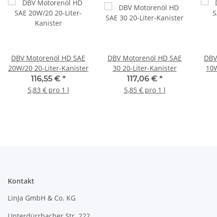
DBV Motorenöl HD SAE
DBV Motorenöl HD SAE
DBV
20W/20 20-Liter-Kanister
30 20-Liter-Kanister
10W
116,55 €
*
117,06 €
*
5,83 € pro 1 l
5,85 € pro 1 l
Kontakt
LinJa GmbH & Co. KG
Unterdürrbacher Str. 222