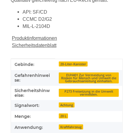
Qualitativ gleichwertig nach EU-Recht gemäß:
API: SF/CD
CCMC D2/G2
MIL-L-2104D
Produktinformationen
Sicherheitsdatenblatt
Produkteigenschaft
Wert
Gebinde:
20-Liter-Kanister
Gefahrenhinwei
EUH401 Zur Vermeidung von
Risiken für Mensch und Umwelt die
se:
Gebrauchsanleitung einhalten.
Sicherheitshinw
P273 Freisetzung in die Umwelt
vermeiden.
eise:
Signalwort:
Achtung
Menge:
20 L
Anwendung:
Kraftfahrzeug