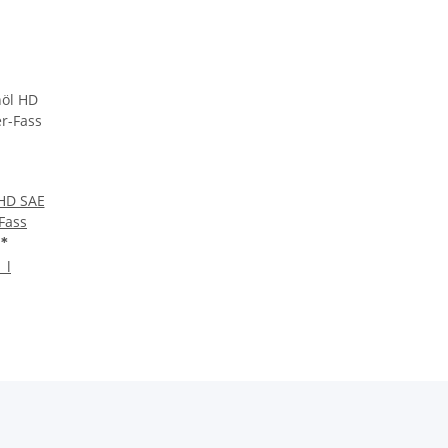
HD SAE
Fass
€
*
 l