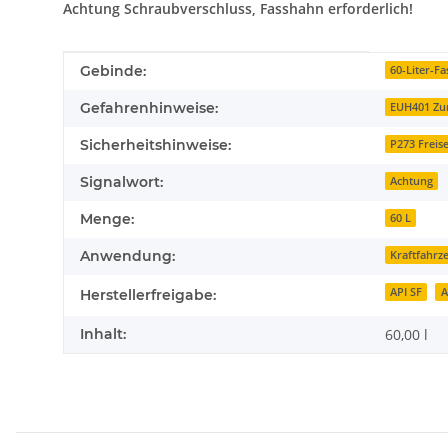
Achtung Schraubverschluss, Fasshahn erforderlich!
Produkteigenschaft
Wert
Gebinde:
60-Liter-Fa
Gefahrenhinweise:
EUH401 Zur
Sicherheitshinweise:
P273 Freis
Signalwort:
Achtung
Menge:
60 L
Anwendung:
Kraftfahrz
API SF
A
Herstellerfreigabe:
Inhalt:
60,00 l