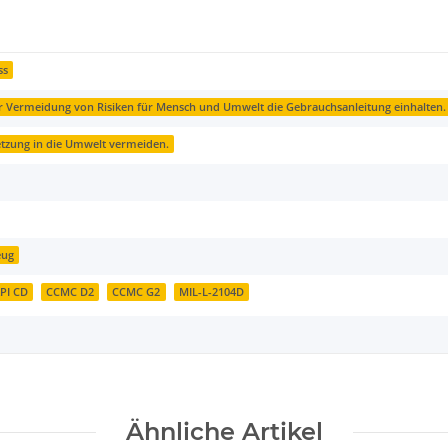
ss
 Vermeidung von Risiken für Mensch und Umwelt die Gebrauchsanleitung einhalten.
etzung in die Umwelt vermeiden.
eug
PI CD
CCMC D2
CCMC G2
MIL-L-2104D
Ähnliche Artikel