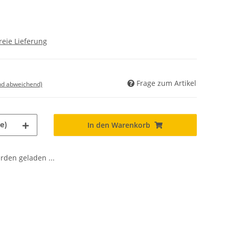
reie Lieferung
Frage zum Artikel
nd abweichend)
e)
In den Warenkorb
den geladen ...