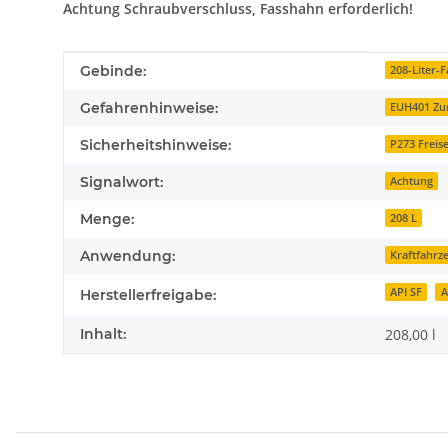
Achtung Schraubverschluss, Fasshahn erforderlich!
Produkteigenschaft
Wert
Gebinde:
208-Liter-F
Gefahrenhinweise:
EUH401 Zur
Sicherheitshinweise:
P273 Freis
Signalwort:
Achtung
Menge:
208 L
Anwendung:
Kraftfahrz
API SF
A
Herstellerfreigabe:
Inhalt:
208,00 l