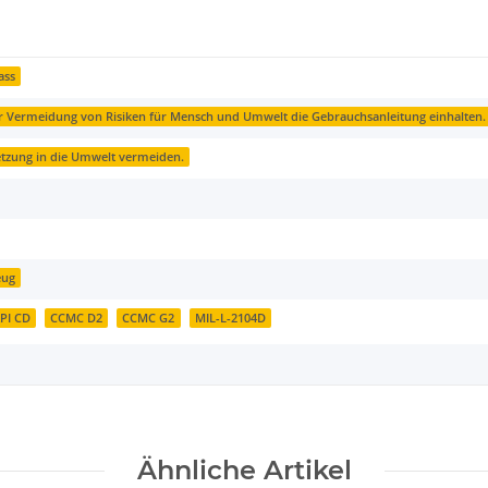
ass
 Vermeidung von Risiken für Mensch und Umwelt die Gebrauchsanleitung einhalten.
etzung in die Umwelt vermeiden.
eug
PI CD
CCMC D2
CCMC G2
MIL-L-2104D
Ähnliche Artikel