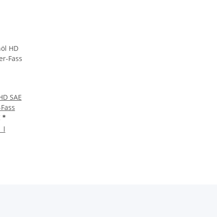
HD SAE
-Fass
€
*
 l