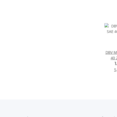
DBV M
40 
1
5