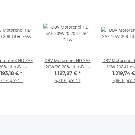
otorenöl HD SAE
DBV Motorenöl HD SAE
DBV Motorenöl 
208-Liter-Fass
20W/20 208-Liter-Fass
10W 208-Liter
.193,18 €
*
1.187,87 €
*
1.219,74 
,74 € pro 1 l
5,71 € pro 1 l
5,86 € pro 1