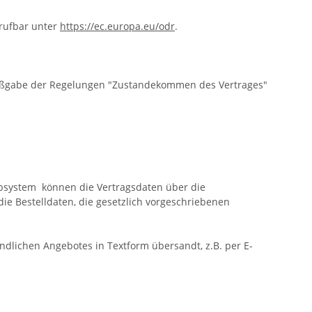
frufbar unter
https://ec.europa.eu/odr
.
 Maßgabe der Regelungen "Zustandekommen des Vertrages"
rbsystem
können die Vertragsdaten über die
ie Bestelldaten, die gesetzlich vorgeschriebenen
dlichen Angebotes in Textform übersandt, z.B. per E-