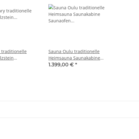
traditionelle
Sauna Oulu traditionelle
zstein
Heimsauna Saunakabine
Saunaofen Harvia
Saunaofen Hariva Zubehör
1.399,00 €
*