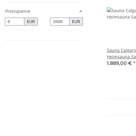
Preisspanne
EUR
EUR
Sauna Calgary 
Heimsauna Sal
Saunakabine 
1.889,00 €
*
Zubehör