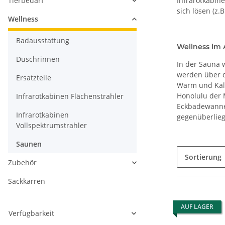
Tierbedarf
Infrarotkabin
sich lösen (z
Wellness
Badausstattung
Wellness im 
Duschrinnen
In der Sauna 
werden über d
Ersatzteile
Warm und Kalt
Honolulu der 
Infrarotkabinen Flächenstrahler
Eckbadewanne 
Infrarotkabinen
gegenüberlieg
Vollspektrumstrahler
Saunen
Sortierung
Zubehör
Sackkarren
AUF LAGER
Verfügbarkeit