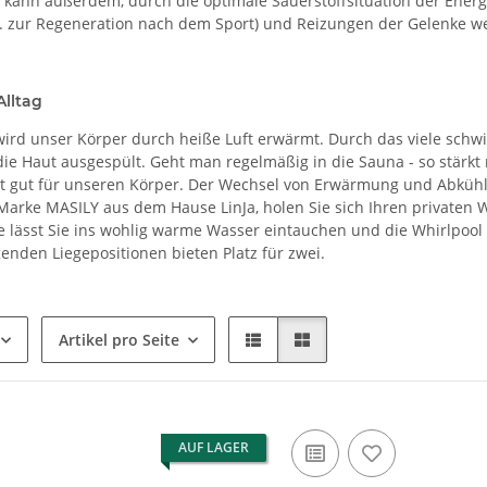
e kann außerdem, durch die optimale Sauerstoffsituation der Ene
.B. zur Regeneration nach dem Sport) und Reizungen der Gelenke w
Alltag
wird unser Körper durch heiße Luft erwärmt. Durch das viele schwi
ie Haut ausgespült. Geht man regelmäßig in die Sauna - so stärkt
 gut für unseren Körper. Der Wechsel von Erwärmung und Abkühlun
Marke MASILY aus dem Hause LinJa, holen Sie sich Ihren privaten 
lässt Sie ins wohlig warme Wasser eintauchen und die Whirlpool 
enden Liegepositionen bieten Platz für zwei.
Artikel pro Seite
AUF LAGER