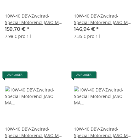
10W-40 DBV-Zweirad-
10W-40 DBV-Zweirad-
Special-Motorenöl JASO MA
Special-Motorenöl JASO MA
(4-Takt) 20 x 1-Liter-Dose
(4-Takt) 20-Liter-Kanister
159,70 €
*
146,94 €
*
7,98 € pro 1 l
7,35 € pro 1 l
AUF LAGER
AUF LAGER
10W-40 DBV-Zweirad-
10W-40 DBV-Zweirad-
Special-Motorenöl JASO MA
Special-Motorenöl JASO MA