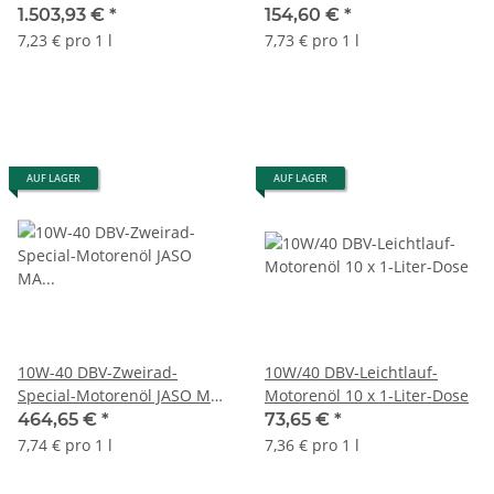
(4-Takt) 208-Liter-Fass
(4-Takt) 4 x 5-Liter-Kanne
1.503,93 €
*
154,60 €
*
7,23 € pro 1 l
7,73 € pro 1 l
AUF LAGER
AUF LAGER
10W-40 DBV-Zweirad-
10W/40 DBV-Leichtlauf-
Special-Motorenöl JASO MA
Motorenöl 10 x 1-Liter-Dose
(4-Takt) 60-Liter-Fass
464,65 €
*
73,65 €
*
7,74 € pro 1 l
7,36 € pro 1 l