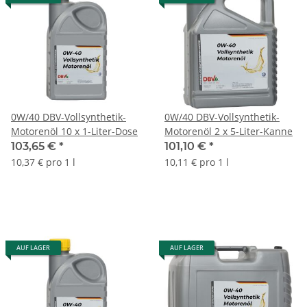
0W/40 DBV-Vollsynthetik-
0W/40 DBV-Vollsynthetik-
Motorenöl 10 x 1-Liter-Dose
Motorenöl 2 x 5-Liter-Kanne
103,65 €
*
101,10 €
*
10,37 € pro 1 l
10,11 € pro 1 l
AUF LAGER
AUF LAGER