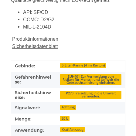
Qualitativ gleichwertig nach EU-Recht gemäß:
API: SF/CD
CCMC: D2/G2
MIL-L-2104D
Produktinformationen
Sicherheitsdatenblatt
Produkteigenschaft
Wert
Gebinde:
5-Liter-Kanne (4 im Karton)
Gefahrenhinwei
EUH401 Zur Vermeidung von
Risiken für Mensch und Umwelt die
se:
Gebrauchsanleitung einhalten.
Sicherheitshinw
P273 Freisetzung in die Umwelt
vermeiden.
eise:
Signalwort:
Achtung
Menge:
20 L
Anwendung:
Kraftfahrzeug