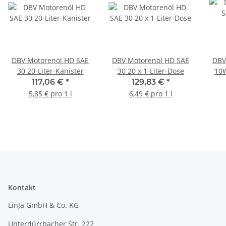
DBV Motorenöl HD SAE
DBV Motorenöl HD SAE
DBV
30 20-Liter-Kanister
30 20 x 1-Liter-Dose
10W
117,06 €
*
129,83 €
*
5,85 € pro 1 l
6,49 € pro 1 l
Kontakt
LinJa GmbH & Co. KG
Unterdürrbacher Str. 222