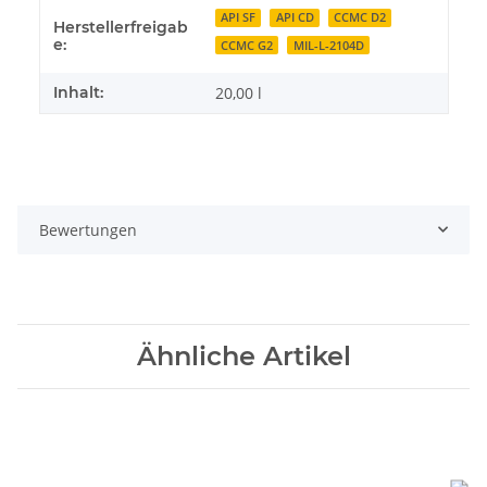
API SF
API CD
CCMC D2
Herstellerfreigab
e:
CCMC G2
MIL-L-2104D
Inhalt:
20,00 l
Bewertungen
Ähnliche Artikel