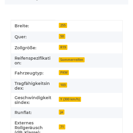
Produkteigenschaft
Wert
Breite:
255
Quer:
50
Zollgröße:
R19
Reifenspezifikati
Sommerreifen
on:
Fahrzeugtyp:
PKW
Tragfähigkeitsin
103
dex:
Geschwindigkeit
Y (300 km/h)
sindex:
Runflat:
ja
Externes
71
Rollgeräusch
(dB; Klasse):