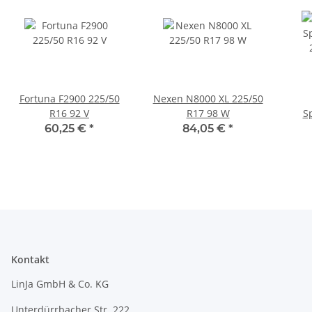
Fortuna F2900 225/50
Nexen N8000 XL 225/50
R16 92 V
R17 98 W
S
60,25 €
*
84,05 €
*
Kontakt
LinJa GmbH & Co. KG
Unterdürrbacher Str. 222