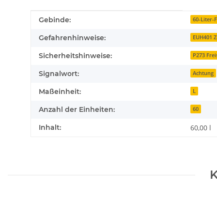
Produkteigenschaft
Wert
Gebinde:
60-Liter-
Gefahrenhinweise:
EUH401 Z
Sicherheitshinweise:
P273 Fre
Signalwort:
Achtung
Maßeinheit:
L
Anzahl der Einheiten:
60
Inhalt:
60,00 l
K