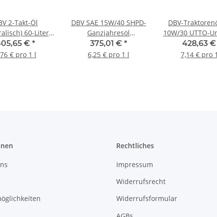
BV 2-Takt-Öl
DBV SAE 15W/40 SHPD-
DBV-Traktoren
alisch) 60-Liter-
Ganzjahresöl
10W/30 UTTO-Un
Fass
mineralisch 60-Liter-
60-Liter-Fa
405,65 €
*
375,01 €
*
428,63 
Fass
,76 € pro 1 l
6,25 € pro 1 l
7,14 € pro 1
onen
Rechtliches
uns
Impressum
Widerrufsrecht
öglichkeiten
Widerrufsformular
AGBs