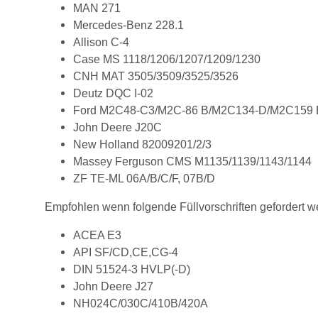
MAN 271
Mercedes-Benz 228.1
Allison C-4
Case MS 1118/1206/1207/1209/1230
CNH MAT 3505/3509/3525/3526
Deutz DQC I-02
Ford M2C48-C3/M2C-86 B/M2C134-D/M2C159 
John Deere J20C
New Holland 82009201/2/3
Massey Ferguson CMS M1135/1139/1143/1144
ZF TE-ML 06A/B/C/F, 07B/D
Empfohlen wenn folgende Füllvorschriften gefordert w
ACEA E3
API SF/CD,CE,CG-4
DIN 51524-3 HVLP(-D)
John Deere J27
NH024C/030C/410B/420A