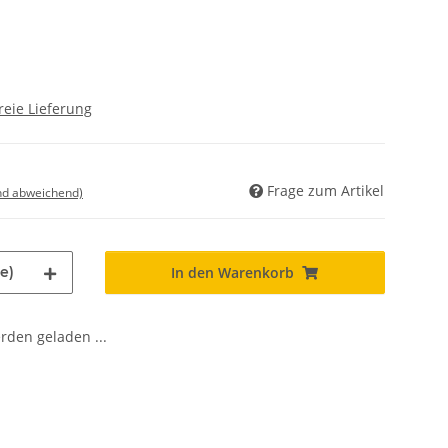
reie Lieferung
Frage zum Artikel
nd abweichend)
e)
In den Warenkorb
den geladen ...