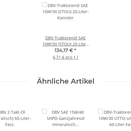
DBV-Traktorenöl SAE
10W/30 (STOU) 20-Liter-
Kanister
134,17 €
*
6,71 € pro 1 l
Ähnliche Artikel