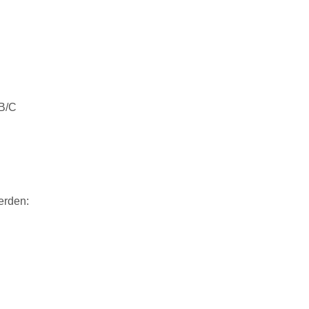
B/C
erden: