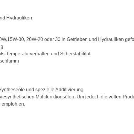
und Hydrauliken
,15W-30, 20W-20 oder 30 in Getrieben und Hydrauliken geford
ng
äts-Temperaturverhalten und Scherstabilität
rzschlamm
yntheseöle und spezielle Additivierung
wiesynthetischen Multifunktionsölen. Um jedoch die vollen Pro
l empfohlen.