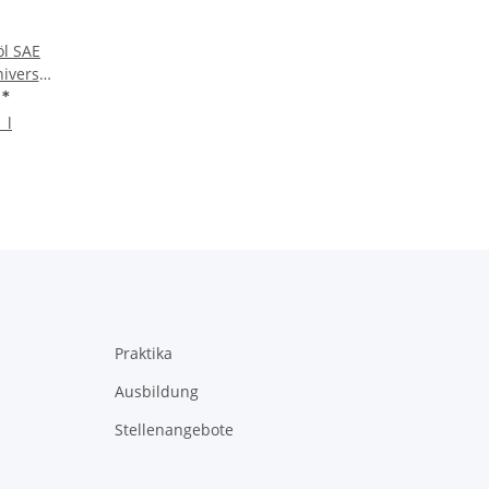
öl SAE
iversal
ss
€
*
 l
Praktika
Ausbildung
Stellenangebote