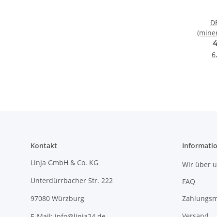
D
(miner
6
Kontakt
Informati
LinJa GmbH & Co. KG
Wir über 
Unterdürrbacher Str. 222
FAQ
Zahlungsm
97080 Würzburg
Versand
E-Mail: info@linja24.de