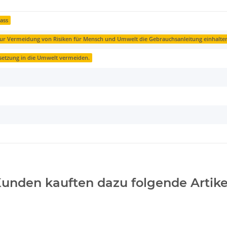
Fass
ur Vermeidung von Risiken für Mensch und Umwelt die Gebrauchsanleitung einhalte
isetzung in die Umwelt vermeiden.
unden kauften dazu folgende Artike