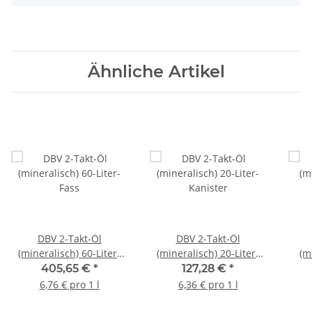
Ähnliche Artikel
DBV 2-Takt-Öl
DBV 2-Takt-Öl
(mineralisch) 60-Liter-
(mineralisch) 20-Liter-
(m
Fass
Kanister
405,65 €
*
127,28 €
*
6,76 € pro 1 l
6,36 € pro 1 l