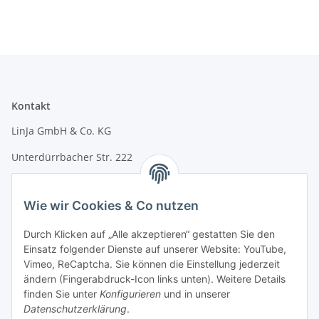
Kontakt
LinJa GmbH & Co. KG
Unterdürrbacher Str. 222
97080 Würzburg
Wie wir Cookies & Co nutzen
E-Mail: info@linja24.de
Durch Klicken auf „Alle akzeptieren“ gestatten Sie den
Tel.: +49 931 45324350
Einsatz folgender Dienste auf unserer Website: YouTube,
Vimeo, ReCaptcha. Sie können die Einstellung jederzeit
Informationen
ändern (Fingerabdruck-Icon links unten). Weitere Details
finden Sie unter
Konfigurieren
und in unserer
Datenschutzerklärung
.
Rechtliches