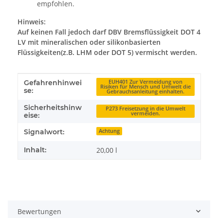
empfohlen.
Hinweis:
Auf keinen Fall jedoch darf DBV Bremsflüssigkeit DOT 4
LV mit mineralischen oder silikonbasierten
Flüssigkeiten(z.B. LHM oder DOT 5) vermischt werden.
Produkteigenschaft
Wert
Gefahrenhinwei
EUH401 Zur Vermeidung von
Risiken für Mensch und Umwelt die
se:
Gebrauchsanleitung einhalten.
Sicherheitshinw
P273 Freisetzung in die Umwelt
vermeiden.
eise:
Signalwort:
Achtung
Inhalt:
20,00 l
Bewertungen