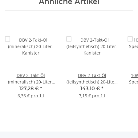
Ähnliche Artikel
DBV 2-Takt-Öl
DBV 2-Takt-Öl
10W
(mineralisch) 20-Liter-
(teilsynthetisch) 20-Liter-
Spec
Kanister
Kanister
MA
127,28 €
*
143,10 €
*
6,36 € pro 1 l
7,15 € pro 1 l