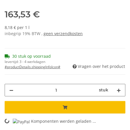
163,53 €
8,18 € per 1 l
inbegrip 19% BTW ,
geen verzendkosten
30 stuk op voorraad
levertijd:
3 - 4 werkdagen
Vragen over het product
#productDetails.shippingInfoIcon#
stuk
oading...
Komponenten werden geladen ...