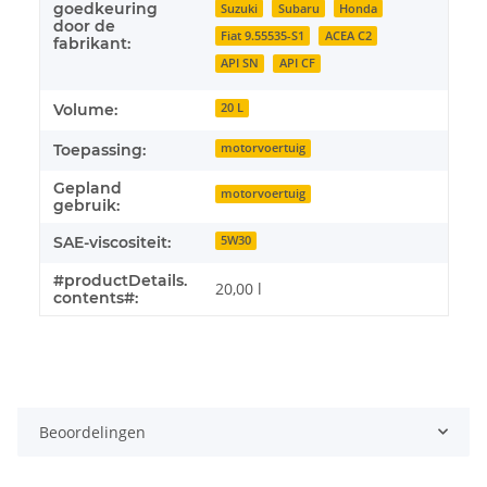
goedkeuring
Suzuki
Subaru
Honda
door de
Fiat 9.55535-S1
ACEA C2
fabrikant:
API SN
API CF
Volume:
20 L
Toepassing:
motorvoertuig
Gepland
motorvoertuig
gebruik:
SAE-viscositeit:
5W30
#productDetails.
20,00 l
contents#:
Beoordelingen