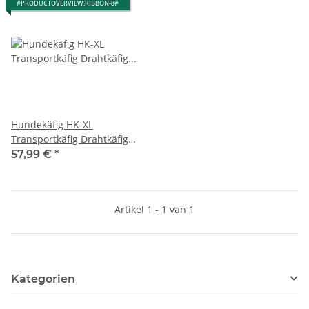
#PRODUCTOVERVIEW.RIBBON-8#
Hundekäfig HK-XL
Transportkäfig Drahtkäfig
Transportbox Käfig
57,99 €
*
Hundebox faltbar
Artikel 1 - 1 van 1
Kategorien