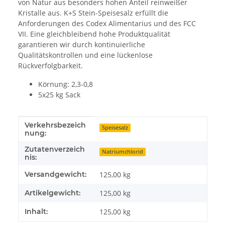
von Natur aus besonders hohen Anteil reinweißer
Kristalle aus. K+S Stein-Speisesalz erfüllt die
Anforderungen des Codex Alimentarius und des FCC
VII. Eine gleichbleibend hohe Produktqualität
garantieren wir durch kontinuierliche
Qualitätskontrollen und eine lückenlose
Rückverfolgbarkeit.
Körnung: 2,3-0,8
5x25 kg Sack
Verkehrsbezeich
Produkteigenschaft
Wert
Speisesalz
nung:
Zutatenverzeich
Natriumchlorid
nis:
Versandgewicht:
125,00 kg
Artikelgewicht:
125,00
kg
Inhalt:
125,00 kg