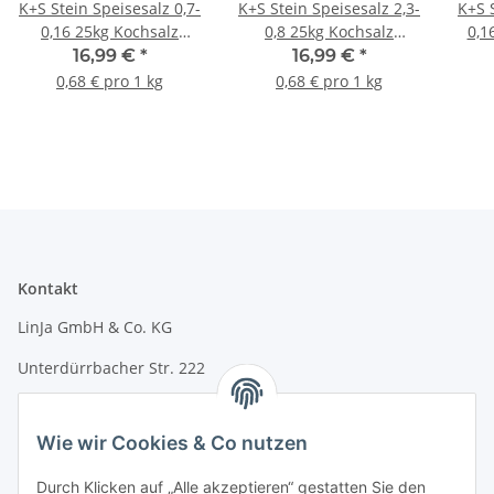
K+S Stein Speisesalz 0,7-
K+S Stein Speisesalz 2,3-
K+S S
0,16 25kg Kochsalz
0,8 25kg Kochsalz
0,1
Gewürz
Gewürz
16,99 €
*
16,99 €
*
0,68 € pro 1 kg
0,68 € pro 1 kg
Kontakt
LinJa GmbH & Co. KG
Unterdürrbacher Str. 222
97080 Würzburg
Wie wir Cookies & Co nutzen
E-Mail: info@linja24.de
Durch Klicken auf „Alle akzeptieren“ gestatten Sie den
Tel.: +49 931 45324350