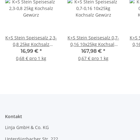
K+S Stein Speisesalz 2,3-
K+S Stein Speisesalz 0,7-
K+S S
0,8 25kg Kochsalz
0,16 10x25kg Kochsalz
0,1
Gewürz
Gewürz
16,99 €
*
167,98 €
*
0,68 € pro 1 kg
0,67 € pro 1 kg
Kontakt
LinJa GmbH & Co. KG
Unterdürrbacher Str. 222