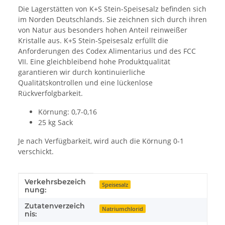
Die Lagerstätten von K+S Stein-Speisesalz befinden sich
im Norden Deutschlands. Sie zeichnen sich durch ihren
von Natur aus besonders hohen Anteil reinweißer
Kristalle aus. K+S Stein-Speisesalz erfüllt die
Anforderungen des Codex Alimentarius und des FCC
VII. Eine gleichbleibend hohe Produktqualität
garantieren wir durch kontinuierliche
Qualitätskontrollen und eine lückenlose
Rückverfolgbarkeit.
Körnung: 0,7-0,16
25 kg Sack
Je nach Verfügbarkeit, wird auch die Körnung 0-1
verschickt.
Verkehrsbezeich
Produkteigenschaft
Wert
Speisesalz
nung:
Zutatenverzeich
Natriumchlorid
nis: