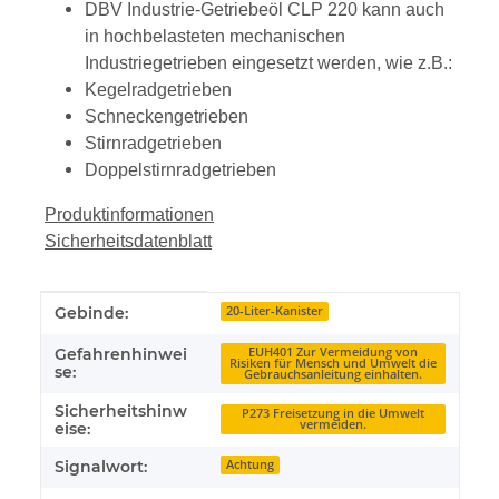
DBV Industrie-Getriebeöl CLP 220 kann auch
in hochbelasteten mechanischen
Industriegetrieben eingesetzt werden, wie z.B.:
Kegelradgetrieben
Schneckengetrieben
Stirnradgetrieben
Doppelstirnradgetrieben
Produktinformationen
Sicherheitsdatenblatt
Produkteigenschaft
Wert
Gebinde:
20-Liter-Kanister
Gefahrenhinwei
EUH401 Zur Vermeidung von
Risiken für Mensch und Umwelt die
se:
Gebrauchsanleitung einhalten.
Sicherheitshinw
P273 Freisetzung in die Umwelt
vermeiden.
eise:
Signalwort:
Achtung