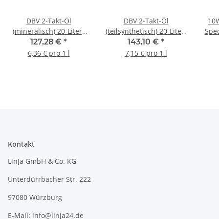
DBV 2-Takt-Öl
DBV 2-Takt-Öl
10W
(mineralisch) 20-Liter-
(teilsynthetisch) 20-Liter-
Spec
Kanister
Kanister
MA
127,28 €
*
143,10 €
*
6,36 € pro 1 l
7,15 € pro 1 l
Kontakt
LinJa GmbH & Co. KG
Unterdürrbacher Str. 222
97080 Würzburg
E-Mail: info@linja24.de