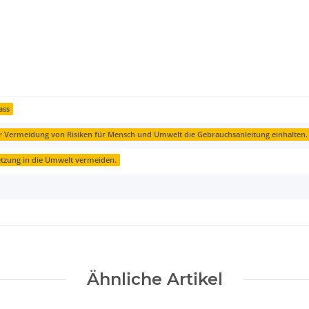
ass
 Vermeidung von Risiken für Mensch und Umwelt die Gebrauchsanleitung einhalten.
etzung in die Umwelt vermeiden.
Ähnliche Artikel