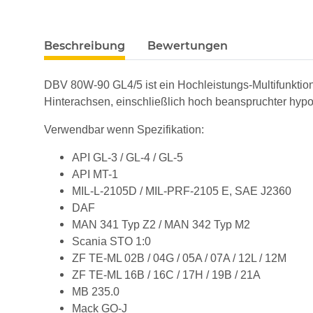
weitere Registerkarten anzeigen
Beschreibung
Bewertungen
DBV 80W-90 GL4/5 ist ein Hochleistungs-Multifunktion
Hinterachsen, einschließlich hoch beanspruchter hypo
Verwendbar wenn Spezifikation:
API GL-3 / GL-4 / GL-5
API MT-1
MIL-L-2105D / MIL-PRF-2105 E, SAE J2360
DAF
MAN 341 Typ Z2 / MAN 342 Typ M2
Scania STO 1:0
ZF TE-ML 02B / 04G / 05A / 07A / 12L / 12M
ZF TE-ML 16B / 16C / 17H / 19B / 21A
MB 235.0
Mack GO-J