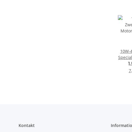
10W-4
Specia
MA (4-
1
7
Kontakt
Informati