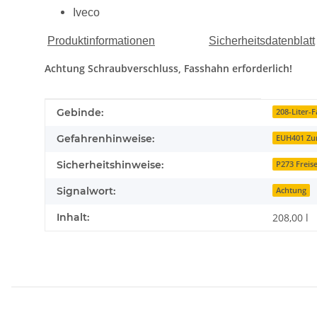
Iveco
Produktinformationen
Sicherheitsdatenblatt
Achtung Schraubverschluss, Fasshahn erforderlich!
Produkteigenschaft
Wert
Gebinde:
208-Liter-F
Gefahrenhinweise:
EUH401 Zur
Sicherheitshinweise:
P273 Freis
Signalwort:
Achtung
Inhalt:
208,00 l