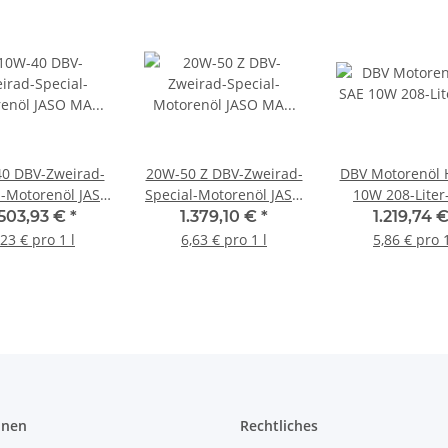
0 DBV-Zweirad-
20W-50 Z DBV-Zweirad-
DBV Motorenöl 
l-Motorenöl JASO
Special-Motorenöl JASO
10W 208-Liter
Takt) 208-Liter-
MA (4-Takt) 208-Liter-
.503,93 €
*
1.379,10 €
*
1.219,74 
Fass
Fass
,23 € pro 1 l
6,63 € pro 1 l
5,86 € pro 1
onen
Rechtliches