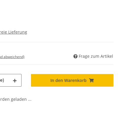
reie Lieferung
Frage zum Artikel
nd abweichend)
e)
In den Warenkorb
den geladen ...