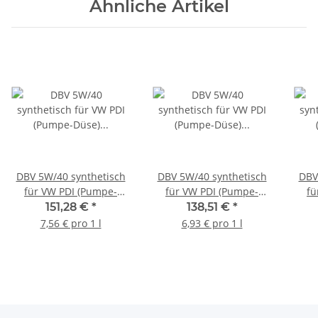
Ähnliche Artikel
DBV 5W/40 synthetisch
DBV 5W/40 synthetisch
DBV
für VW PDI (Pumpe-
für VW PDI (Pumpe-
fü
Düse) 20 x 1-Liter-Dose
Düse) 20-Liter-Kanister
Dü
151,28 €
*
138,51 €
*
7,56 € pro 1 l
6,93 € pro 1 l