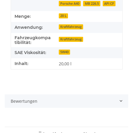
Porsche A40
MB 226.5
API CF
Menge:
20 L
Anwendung:
Kraftfahrzeug
Fahrzeugkompa
Kraftfahrzeug
tibilität:
SAE Viskosität:
5W40
Inhalt:
20,00 l
Bewertungen