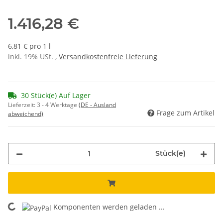
1.416,28 €
6,81 € pro 1 l
inkl. 19% USt. ,
Versandkostenfreie Lieferung
30 Stück(e) Auf Lager
Lieferzeit:
3 - 4 Werktage
(DE - Ausland
Frage zum Artikel
abweichend)
Stück(e)
ing...
Komponenten werden geladen ...