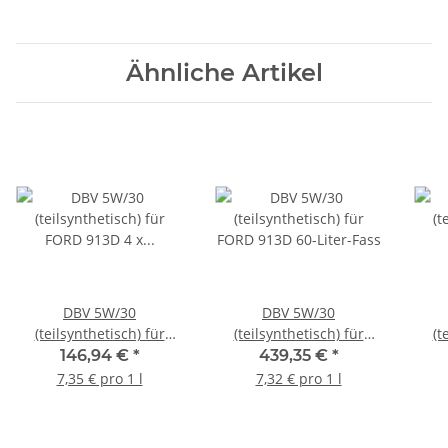
Ähnliche Artikel
DBV 5W/30
DBV 5W/30
(teilsynthetisch) für
(teilsynthetisch) für
(t
FORD 913D 4 x 5-Liter-
FORD 913D 60-Liter-Fass
FO
146,94 €
*
439,35 €
*
Kanister
7,35 € pro 1 l
7,32 € pro 1 l