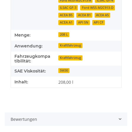
Ford WSS-M2C913-A
ILSAC GF-4
ILSAC GF-3
Ford WSS-M2C913-D
ACEA B5
ACEA B1
ACEA A5
ACEA A1
API SN
API CF
Menge:
208 L
Anwendung:
Kraftfahrzeug
Fahrzeugkompa
Kraftfahrzeug
tibilität:
SAE Viskosität:
5W30
Inhalt:
208,00 l
Bewertungen