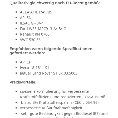
Qualitativ gleichwertig nach EU-Recht gemäß:
ACEA A1/B1/A5/B5
API SN
ILSAC GF-3/-4
Ford WSS-M2C913-A/-B/-C
Renault RN 0700
VWC 530 36
Empfohlen wenn folgende Spezifikationen
gefordert werden:
API CF
Iveco 18-1811 S1
Jaguar Land Rover STJLR.03.5003
Praxisvorteile:
spezielle Formulierung für verbesserte
Kraftstoffeffizienz und reduzierten CO2-Ausstoß
bis zu 3% Kraftstoffersparnis (CEC L-054-96)
verbesserte Rußaufnahmefähigkeit
sehr gute Beständigkeit gegen Biodiesel (B7) und