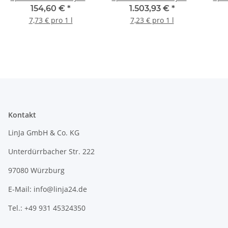
MA (4-Takt) 4 x 5-Liter-
MA (4-Takt) 208-Liter-
MA (
154,60 €
*
1.503,93 €
*
Kanne
Fass
7,73 € pro 1 l
7,23 € pro 1 l
Kontakt
LinJa GmbH & Co. KG
Unterdürrbacher Str. 222
97080 Würzburg
E-Mail: info@linja24.de
Tel.: +49 931 45324350