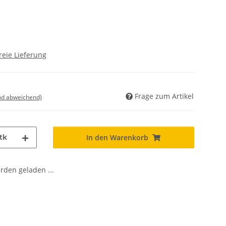
reie Lieferung
Frage zum Artikel
nd abweichend)
tk
In den Warenkorb
den geladen ...