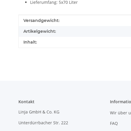
Lieferumfang: 5x70 Liter
Produkteigenschaft
Wert
Versandgewicht:
Artikelgewicht:
Inhalt:
Kontakt
Informati
LinJa GmbH & Co. KG
Wir über 
Unterdürrbacher Str. 222
FAQ