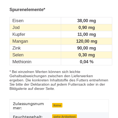
Spurenelemente*
Eisen
38,00 mg
Jod
0,90 mg
Kupfer
11,00 mg
Mangan
120,00 mg
Zink
90,00 mg
Selen
0,30 mg
Methionin
0,04 %
* Bei einzelnen Werten können sich leichte
Gehaltsabweichungen zwischen den Lieferwerken
ergeben. Die konkreten Inhaltstoffe des Futters entnehmen
Sie bitte der Deklaration auf jedem Futtersack oder in der
Bildgalerie auf dieser Seite.
Zulassungsnum
Produkteigenschaft
Wert
Keine
mer:
Feuchtegehalt:
siehe Artikeltext