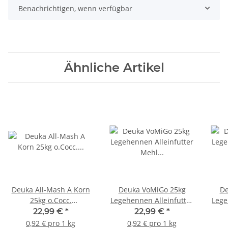
Benachrichtigen, wenn verfügbar
Ähnliche Artikel
Deuka All-Mash A Korn
Deuka VoMiGo 25kg
De
25kg o.Cocc.
Legehennen Alleinfutter
Lege
Kükenaufzuchtfutter
Mehl Hühnerfutter
gek
22,99 €
*
22,99 €
*
Geflügel
Vogelmilbe
0,92 € pro 1 kg
0,92 € pro 1 kg