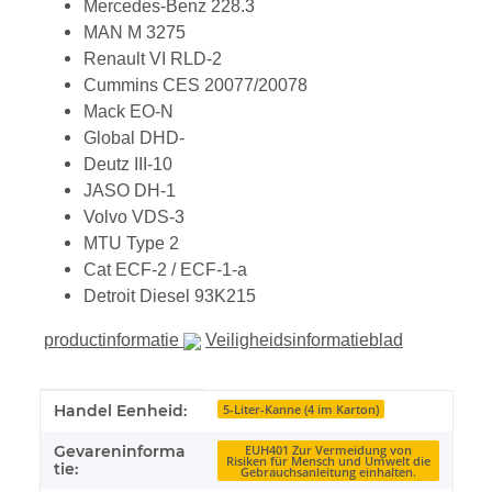
Mercedes-Benz 228.3
MAN M 3275
Renault VI RLD-2
Cummins CES 20077/20078
Mack EO-N
Global DHD-
Deutz III-10
JASO DH-1
Volvo VDS-3
MTU Type 2
Cat ECF-2 / ECF-1-a
Detroit Diesel 93K215
productinformatie
Veiligheidsinformatieblad
#productDetails.itemInformation#
#productDetails.itemValue#
Handel Eenheid:
5-Liter-Kanne (4 im Karton)
Gevareninforma
EUH401 Zur Vermeidung von
Risiken für Mensch und Umwelt die
tie:
Gebrauchsanleitung einhalten.