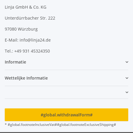
LinJa GmbH & Co. KG
Unterdürrbacher Str. 222
97080 Würzburg
E-Mail: info@linja24.de
Tel.: +49 931 45324350
Informatie
Wettelijke Informatie
#global.withdrawalForm#
* #global.footnoteInclusiveVat##global.footnoteExclusiveShipping#