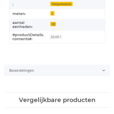
:
Teilsynthetisch
meten:
L
aantal
20
eenheden:
#productDetails.
20,00 l
contents#:
Beoordelingen
Vergelijkbare producten