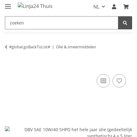
NL
#global.goBackToList#
Olie & smeermiddelen