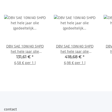
DBV SAE 10W/40 SHPD
DBV SAE 10W/40 SHPD
DBV
het hele jaar olie
het hele jaar olie
h
(gedeeltelijk synthetisch)
(gedeeltelijk synthetisch)
(gede
131,61 €
*
418,68 €
*
20 liter kan
60 liter vat
6,58 € per 1 l
6,98 € per 1 l
contact