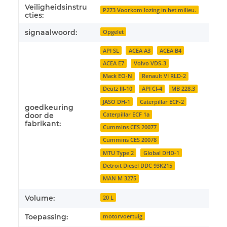
Veiligheidsinstru
P273 Voorkom lozing in het milieu.
cties:
signaalwoord:
Opgelet
API SL
ACEA A3
ACEA B4
ACEA E7
Volvo VDS-3
Mack EO-N
Renault VI RLD-2
Deutz III-10
API CI-4
MB 228.3
JASO DH-1
Caterpillar ECF-2
goedkeuring
Caterpillar ECF 1a
door de
fabrikant:
Cummins CES 20077
Cummins CES 20078
MTU Type 2
Global DHD-1
Detroit Diesel DDC 93K215
MAN M 3275
Volume:
20 L
Toepassing:
motorvoertuig