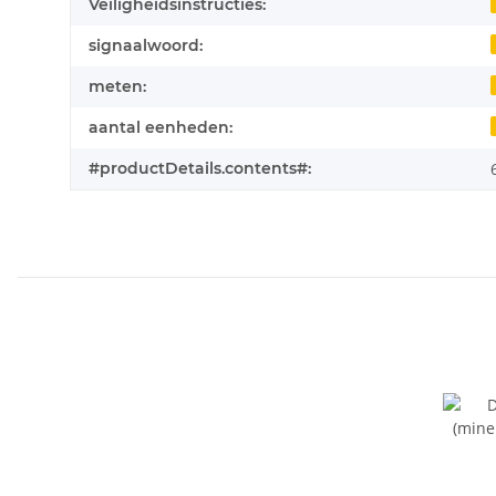
Veiligheidsinstructies:
signaalwoord:
meten:
aantal eenheden:
#productDetails.contents#: