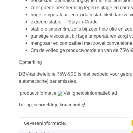
eersteklas rationaliseringstype met multifuncti
zeer goede bescherming tegen slijtage en corros
hoge temperatuur- en oxidatiestabiliteit dankzij 
extreem stabiel - "Stay-in-Grade"
stabiele smeerfilm, zelfs bij zeer hete olie en ze
gunstige viscositeit bij lage temperaturen zorgt 
mengbaar en compatibel met zowel conventionele
Om de volledige productvoordelen van de 75W-90
Opmerking
DBV-tandwielolie 75W-90S is niet bedoeld voor gebru
automatische) transmissies.
productinformatie
Veiligheidsinformatieblad
Let op, schroefdop, kraan nodig!
#productDetails.itemInformation#
#productDetails.itemValue#
Gevareninformatie: