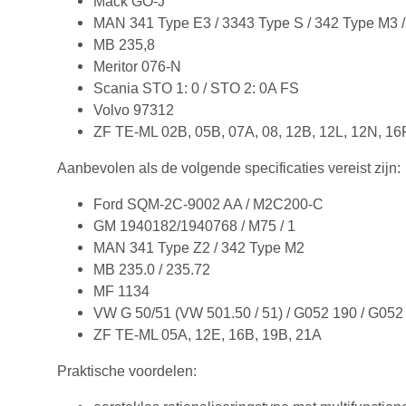
Mack GO-J
MAN 341 Type E3 / 3343 Type S / 342 Type M3 /
MB 235,8
Meritor 076-N
Scania STO 1: 0 / STO 2: 0A FS
Volvo 97312
ZF TE-ML 02B, 05B, 07A, 08, 12B, 12L, 12N, 16
Aanbevolen als de volgende specificaties vereist zijn:
Ford SQM-2C-9002 AA / M2C200-C
GM 1940182/1940768 / M75 / 1
MAN 341 Type Z2 / 342 Type M2
MB 235.0 / 235.72
MF 1134
VW G 50/51 (VW 501.50 / 51) / G052 190 / G052
ZF TE-ML 05A, 12E, 16B, 19B, 21A
Praktische voordelen: