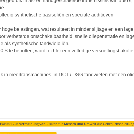
oneel gebruik in as- en handgeschakelde transmissies van auto
ie
volledig synthetische basisoliën en speciale additieven
er hoge belastingen, wat resulteert in minder slijtage en een lag
voor verbeterde omschakelbaarheid, snelle oliepenetratie en lage
 als synthetische tandwieloliën.
 S te benutten, wordt echter een volledige versnellingsbakoli
ik in meertrapsmachines, in DCT / DSG-tandwielen met een oli
EUH401 Zur Vermeidung von Risiken für Mensch und Umwelt die Gebrauchsanleitung 