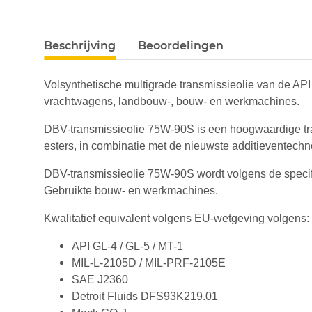
#productDetails.showMoreTabs#
Beschrijving
Beoordelingen
Volsynthetische multigrade transmissieolie van de API
vrachtwagens, landbouw-, bouw- en werkmachines.
DBV-transmissieolie 75W-90S is een hoogwaardige tran
esters, in combinatie met de nieuwste additieventechn
DBV-transmissieolie 75W-90S wordt volgens de specifi
Gebruikte bouw- en werkmachines.
Kwalitatief equivalent volgens EU-wetgeving volgens:
API GL-4 / GL-5 / MT-1
MIL-L-2105D / MIL-PRF-2105E
SAE J2360
Detroit Fluids DFS93K219.01