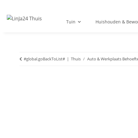
Tuin
Huishouden & Bewo
#global.goBackToList#
Thuis
Auto & Werkplaats Behoeft