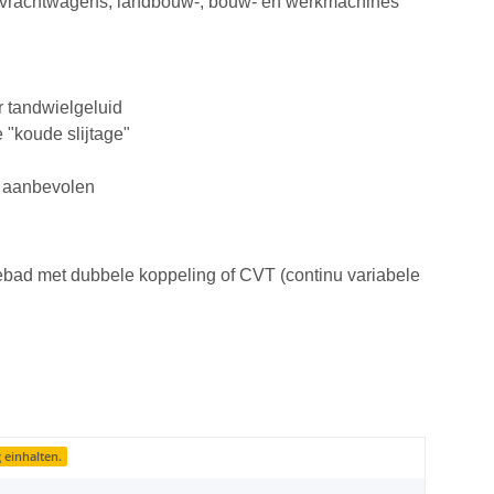
's, vrachtwagens, landbouw-, bouw- en werkmachines
er tandwielgeluid
 "koude slijtage"
e aanbevolen
ebad met dubbele koppeling of CVT (continu variabele
einhalten.