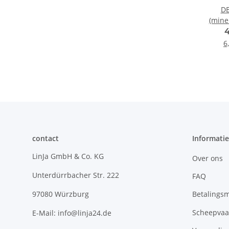
DB
(miner
6
contact
Informatie
LinJa GmbH & Co. KG
Over ons
Unterdürrbacher Str. 222
FAQ
Betalings
97080 Würzburg
Scheepvaa
E-Mail: info@linja24.de