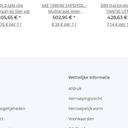
V 2-takt olie
SAE 10W/40 SHPD/FDL -
DBV tractoroli
aal) 60 liter vat
Multigrade oliën
10W/30 UT
(gedeeltelijk
universeel 60 li
405,65 €
*
502,95 €
*
428,63 
synthetisch) 60 liter
,76 € per 1 l
8,38 € per 1 l
7,14 € per 1
Wettelijke Informatie
Afdruk
Herroepingsrecht
mogelijkheden
Herroepelijk vorm
rt
Voorwaarden