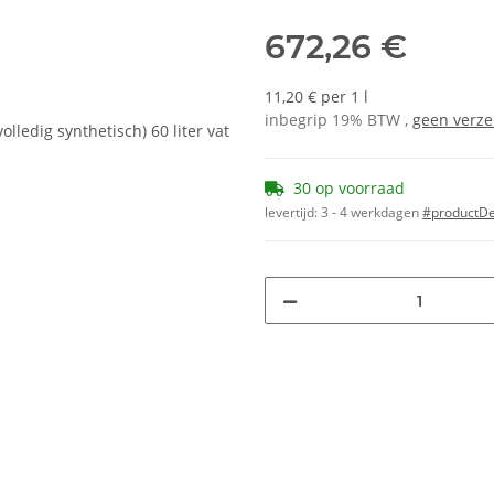
672,26 €
11,20 € per 1 l
inbegrip 19% BTW ,
geen verz
30 op voorraad
levertijd:
3 - 4 werkdagen
#productDet