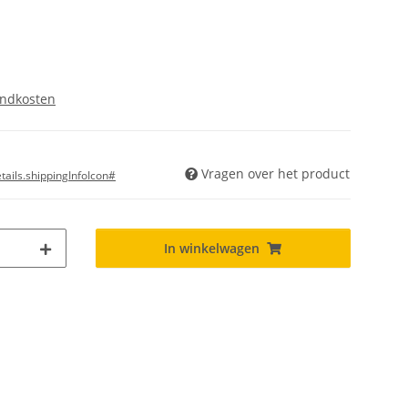
endkosten
Vragen over het product
ails.shippingInfoIcon#
In winkelwagen