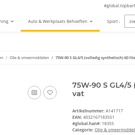
#global.topba
ning
Auto & Werkplaats Behoeften
Sport & Vrije 
en
Olie & smeermiddelen
75W-90 S GL4/5 (volledig synthetisch) 60 lit
75W-90 S GL4/5 (v
vat
Artikelnummer:
A141717
EAN:
4032167183551
#global.han#:
18355
Categorie:
Olie & smeermidde