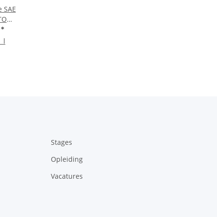
e SAE
TO
ter vat
€
*
 l
Stages
Opleiding
Vacatures