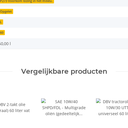
P273 Voorkom lozing in het milieu.
Opgelet
L
60
60,00 l
Vergelijkbare producten