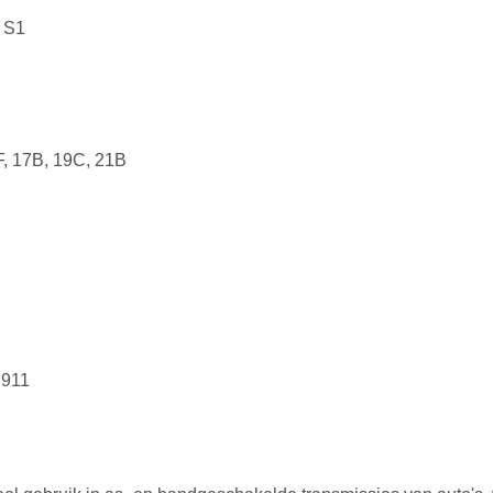
 S1
F, 17B, 19C, 21B
 911