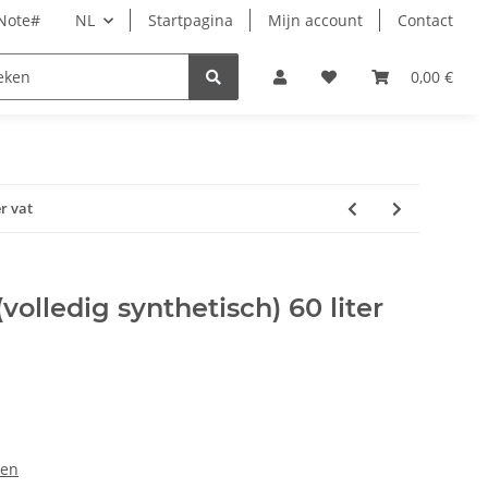
rNote#
NL
Startpagina
Mijn account
Contact
Tijd
Dierbenodigdheden
Wellness
0,00 €
Acces
er vat
olledig synthetisch) 60 liter
len