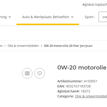
#global.topba
ning
Auto & Werkplaats Behoeften
Sport & Vrije 
en
Olie & smeermiddelen
0W-20 motorolie 20 liter jerrycan
0W-20 motorolie 
Artikelnummer:
A193051
EAN:
4032167183728
#global.han#:
18372
Categorie:
Olie & smeermidde