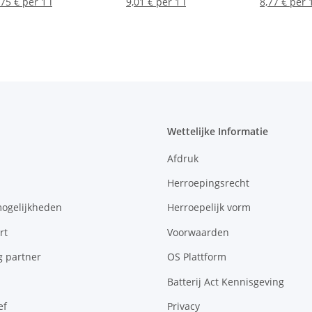
,75 € per 1 l
9,01 € per 1 l
8,77 € per 1
Wettelijke Informatie
Afdruk
Herroepingsrecht
mogelijkheden
Herroepelijk vorm
rt
Voorwaarden
g partner
OS Plattform
Batterij Act Kennisgeving
ef
Privacy