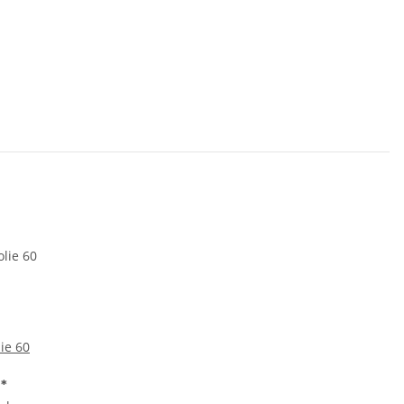
ie 60
€
*