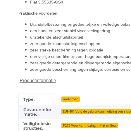
Fiat 9.55535-GSX
Praktische voordelen:
Brandstofbesparing bij gedeeltelijke en volledige belas
een hoog en zeer stabiel viscositeitsgedrag
uitstekende afschuifstabiliteit
zeer goede koudestarteigenschappen
zeer sterke bescherming tegen oxidatie
een veilige smeerfilm bij zeer hoge bedrijfstemperatur
zeer goede detergerende en dispergerende eigensch
zeer goede bescherming tegen slijtage, corrosie en 
Productinformatie
#productDetails.itemInformation#
#productDetails.itemValue#
Type:
motorolie
Gevareninfor
EUH401 Volg de gebruiksaanwijzing om risi
matie:
Veiligheidsin
P273 Voorkom lozing in het milieu.
structies: