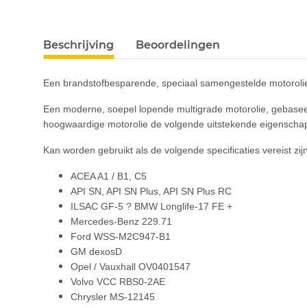
#productDetails.showMoreTabs#
Beschrijving
Beoordelingen
Een brandstofbesparende, speciaal samengestelde motorolie 
Een moderne, soepel lopende multigrade motorolie, gebaseer
hoogwaardige motorolie de volgende uitstekende eigenscha
Kan worden gebruikt als de volgende specificaties vereist zijn
ACEA A1 / B1, C5
API SN, API SN Plus, API SN Plus RC
ILSAC GF-5 ? BMW Longlife-17 FE +
Mercedes-Benz 229.71
Ford WSS-M2C947-B1
GM dexosD
Opel / Vauxhall OV0401547
Volvo VCC RBS0-2AE
Chrysler MS-12145