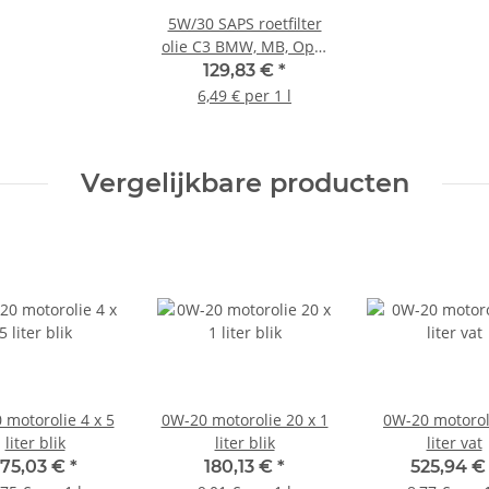
5W/30 SAPS roetfilter
olie C3 BMW, MB, Opel
Dexos 2, VW-PDI 20 liter
129,83 €
*
jerrycan
6,49 € per 1 l
Vergelijkbare producten
 motorolie 4 x 5
0W-20 motorolie 20 x 1
0W-20 motorol
liter blik
liter blik
liter vat
175,03 €
*
180,13 €
*
525,94 