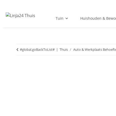
Tuin
Huishouden & Bewo
#global.goBackToList#
Thuis
Auto & Werkplaats Behoeft