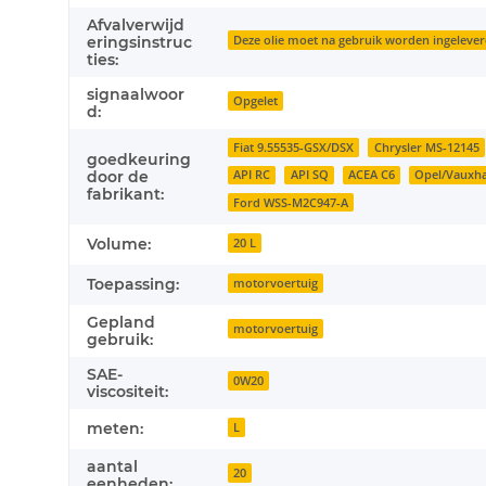
Afvalverwijd
Deze olie moet na gebruik worden ingeleverd 
eringsinstruc
ties:
signaalwoor
Opgelet
d:
Fiat 9.55535-GSX/DSX
Chrysler MS-12145
goedkeuring
API RC
API SQ
ACEA C6
Opel/Vauxha
door de
fabrikant:
Ford WSS-M2C947-A
Volume:
20 L
Toepassing:
motorvoertuig
Gepland
motorvoertuig
gebruik:
SAE-
0W20
viscositeit:
meten:
L
aantal
20
eenheden: