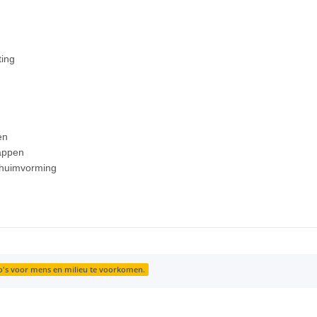
ting
en
appen
schuimvorming
co's voor mens en milieu te voorkomen.