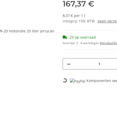
167,37 €
8,37 € per 1 l
inbegrip 19% BTW ,
geen verz
29 op voorraad
levertijd:
3 - 4 werkdagen
#productDet
Loading...
Komponenten wer