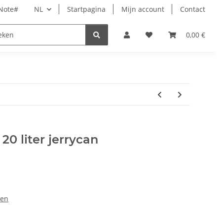
rNote#
NL
Startpagina
Mijn account
Contact
Tijd
Dierbenodigdheden
Wellness
0,00 €
Acces
20 liter jerrycan
len