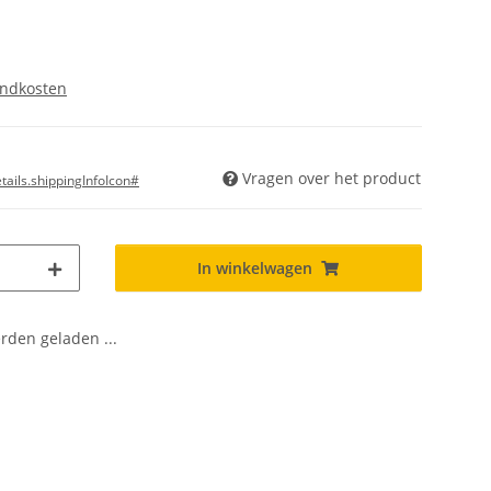
endkosten
Vragen over het product
ails.shippingInfoIcon#
In winkelwagen
den geladen ...