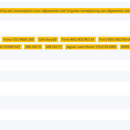
bij een inzamelpunt voor afgewerkte olie! Onjuiste verwijdering van afgewerkte olie i
Volvo VSS RBS0-2AE
GM dexosD
Ford WSS-M2C962-A1
Ford WSS-M2C954-
ll OV0401547
MB 229.72
MB 229.71
Jaguar Land Rover STJLR 03.5006
BMW L