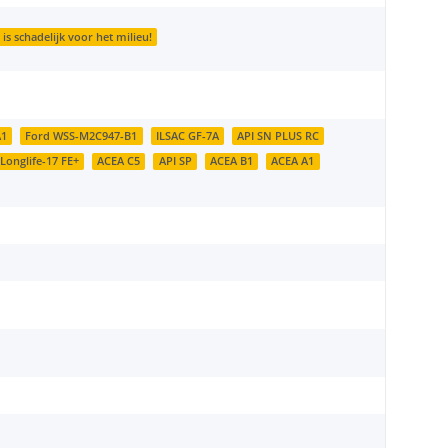
s schadelijk voor het milieu!
A1
Ford WSS-M2C947-B1
ILSAC GF-7A
API SN PLUS RC
onglife-17 FE+
ACEA C5
API SP
ACEA B1
ACEA A1