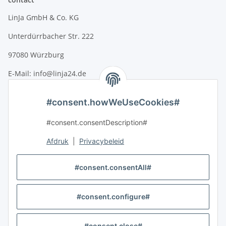
LinJa GmbH & Co. KG
Unterdürrbacher Str. 222
97080 Würzburg
E-Mail: info@linja24.de
Tel.: +49 931 45324350
#consent.howWeUseCookies#
Informatie
#consent.consentDescription#
Wettelijke Informatie
Afdruk
|
Privacybeleid
#consent.consentAll#
#consent.configure#
#global.withdrawalForm#
* #global.footnoteInclusiveVat##global.footnoteExclusiveShipping#
#consent.close#