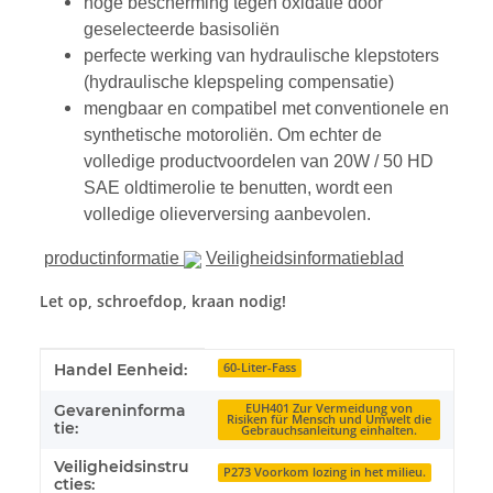
hoge bescherming tegen oxidatie door
geselecteerde basisoliën
perfecte werking van hydraulische klepstoters
(hydraulische klepspeling compensatie)
mengbaar en compatibel met conventionele en
synthetische motoroliën. Om echter de
volledige productvoordelen van 20W / 50 HD
SAE oldtimerolie te benutten, wordt een
volledige olieverversing aanbevolen.
productinformatie
Veiligheidsinformatieblad
Let op, schroefdop, kraan nodig!
#productDetails.itemInformation#
#productDetails.itemValue#
Handel Eenheid:
60-Liter-Fass
Gevareninforma
EUH401 Zur Vermeidung von
Risiken für Mensch und Umwelt die
tie:
Gebrauchsanleitung einhalten.
Veiligheidsinstru
P273 Voorkom lozing in het milieu.
cties: