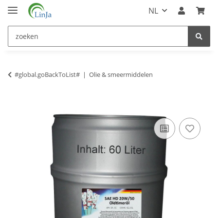
NL
#global.goBackToList#
Olie & smeermiddelen