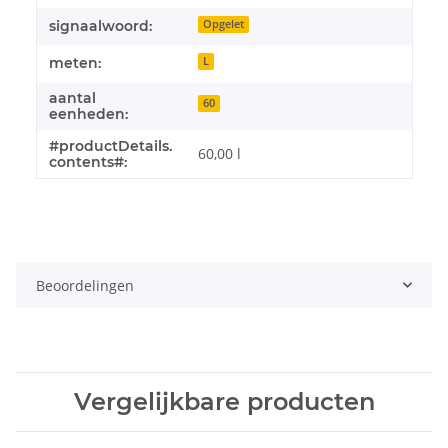
signaalwoord:
Opgelet
meten:
L
aantal
60
eenheden:
#productDetails.
60,00 l
contents#:
Beoordelingen
Vergelijkbare producten