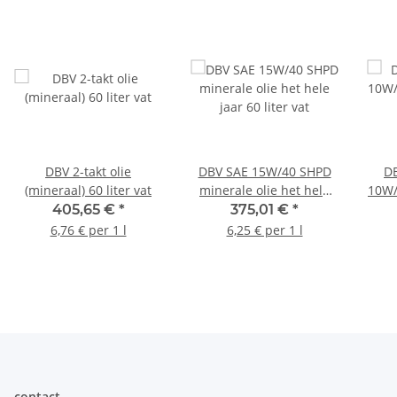
DBV 2-takt olie
DBV SAE 15W/40 SHPD
DB
(mineraal) 60 liter vat
minerale olie het hele
10W/
jaar 60 liter vat
405,65 €
*
375,01 €
*
6,76 € per 1 l
6,25 € per 1 l
contact