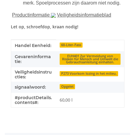
merk. Spoelprocessen zijn daarom niet nodig.
Productinformatie
Veiligheidsinformatieblad
Let op, schroefdop, kraan nodig!
#productDetails.itemInformation#
#productDetails.itemValue#
Handel Eenheid:
60-Liter-Fass
Gevareninforma
EUH401 Zur Vermeidung von
Risiken für Mensch und Umwelt die
tie:
Gebrauchsanleitung einhalten.
Veiligheidsinstru
P273 Voorkom lozing in het milieu.
cties:
signaalwoord:
Opgelet
#productDetails.
60,00 l
contents#: