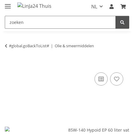
NL
#global.goBackToList#
Olie & smeermiddelen