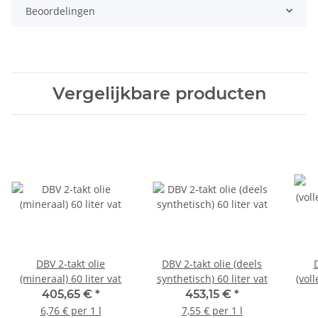
Beoordelingen
Vergelijkbare producten
DBV 2-takt olie
DBV 2-takt olie (deels
(mineraal) 60 liter vat
synthetisch) 60 liter vat
(vol
405,65 €
*
453,15 €
*
6,76 € per 1 l
7,55 € per 1 l