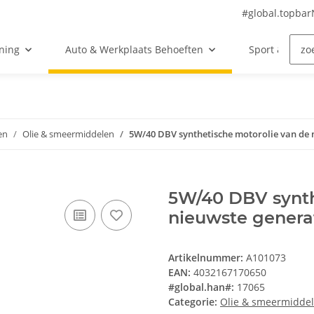
#global.topba
ning
Auto & Werkplaats Behoeften
Sport & Vrije 
en
Olie & smeermiddelen
5W/40 DBV synthetische motorolie van de n
5W/40 DBV synth
nieuwste generati
Artikelnummer:
A101073
EAN:
4032167170650
#global.han#:
17065
Categorie:
Olie & smeermidde