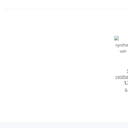
synthe
van
1
genera
6