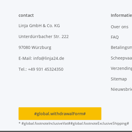
contact
Informatie
LinJa GmbH & Co. KG
Over ons
Unterdürrbacher Str. 222
FAQ
Betalings
97080 Würzburg
Scheepvaa
E-Mail: info@linja24.de
Verzendin
Tel.: +49 931 45324350
Sitemap
Nieuwsbri
#global.withdrawalForm#
* #global.footnoteInclusiveVat##global.footnoteExclusiveShipping#