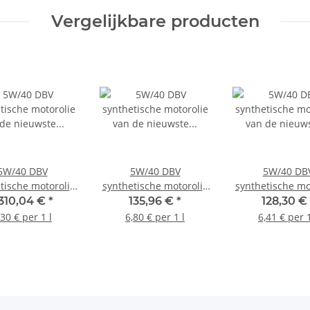
Vergelijkbare producten
5W/40 DBV
5W/40 DBV
5W/40 DB
tische motorolie
synthetische motorolie
synthetische mo
 de nieuwste
van de nieuwste
van de nieu
.310,04 €
*
135,96 €
*
128,30 €
tie 208 liter vat
generatie 4 x 5 liter blik
generatie 20 l
,30 € per 1 l
6,80 € per 1 l
6,41 € per 1
jerrycan