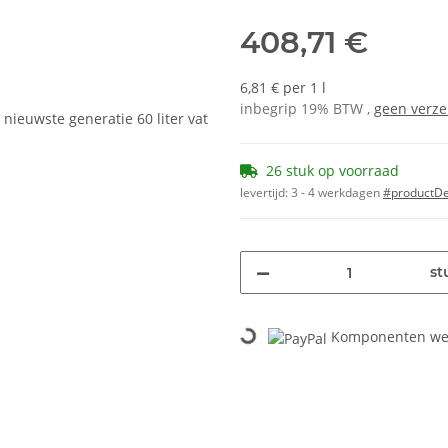
408,71 €
6,81 € per 1 l
inbegrip 19% BTW ,
geen verz
26 stuk op voorraad
levertijd:
3 - 4 werkdagen
#productDet
st
Loading...
Komponenten wer