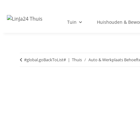
Tuin
Huishouden & Bewo
#global.goBackToList#
Thuis
Auto & Werkplaats Behoeft