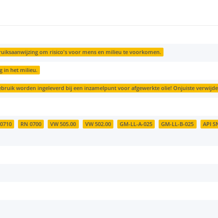
uiksaanwijzing om risico's voor mens en milieu te voorkomen.
 in het milieu.
bruik worden ingeleverd bij een inzamelpunt voor afgewerkte olie! Onjuiste verwijderi
0710
RN 0700
VW 505.00
VW 502.00
GM-LL-A-025
GM-LL-B-025
API S