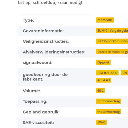
Let op, schroefdop, kraan nodig!
#productDetails.itemInformation#
#productDetails.itemValue#
Type:
motorolie
Gevareninformatie:
EUH401 Volg de gebr
Veiligheidsinstructies:
P273 Voorkom lozing
Afvalverwijderingsinstructies:
Deze olie moet na ge
signaalwoord:
Opgelet
PSA B71 2296
RN 
goedkeuring door de
fabrikant:
ACEA A3
Volume:
60 L
Toepassing:
motorvoertuig
Gepland gebruik:
motorvoertuig
SAE-viscositeit:
5W40