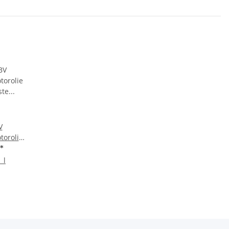
V
torolie
wste
*
iter
 l