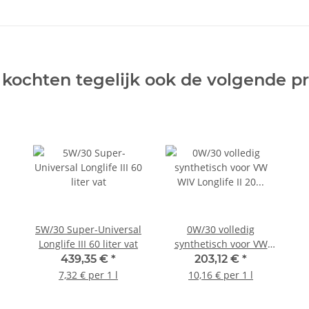
 kochten tegelijk ook de volgende p
5W/30 Super-Universal
0W/30 volledig
Longlife III 60 liter vat
synthetisch voor VW
WIV Longlife II 20 liter
439,35 €
*
203,12 €
*
jerrycan
7,32 € per 1 l
10,16 € per 1 l