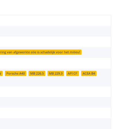
ng van afgewerkte olie is schadelijk voor het milieu!
N
Porsche A40
MB 226.5
MB 229.3
API CF
ACEA B4