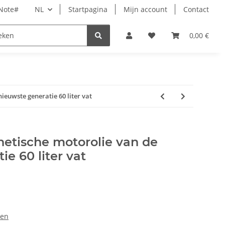
rNote#
NL
Startpagina
Mijn account
Contact
Tijd
Dierbenodigdheden
Wellness
0,00 €
Acces
ieuwste generatie 60 liter vat
etische motorolie van de
e 60 liter vat
len