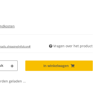
endkosten
Vragen over het product
ails.shippingInfoIcon#
uk
In winkelwagen
den geladen ...