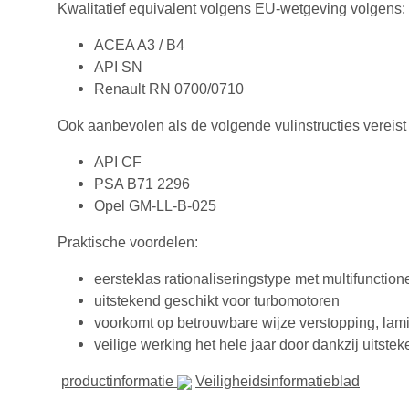
Kwalitatief equivalent volgens EU-wetgeving volgens:
ACEA A3 / B4
API SN
Renault RN 0700/0710
Ook aanbevolen als de volgende vulinstructies vereist 
API CF
PSA B71 2296
Opel GM-LL-B-025
Praktische voordelen:
eersteklas rationaliseringstype met multifunctio
uitstekend geschikt voor turbomotoren
voorkomt op betrouwbare wijze verstopping, lami
veilige werking het hele jaar door dankzij uitstek
productinformatie
Veiligheidsinformatieblad