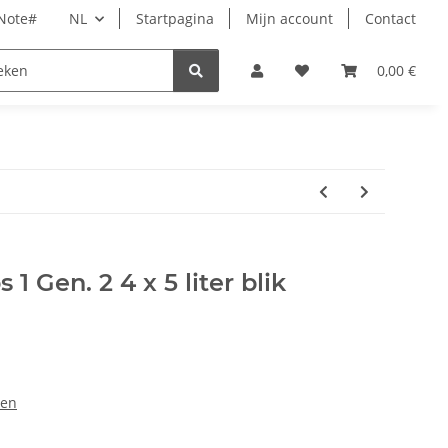
rNote#
NL
Startpagina
Mijn account
Contact
Tijd
Dierbenodigdheden
Wellness
0,00 €
Acces
 Gen. 2 4 x 5 liter blik
len