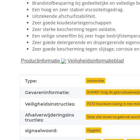
Brandstofbesparing bij gedeeltelijke en volledige b
Een hoog en zeer stabiel viscositeitsgedrag.
Uitstekende afschuifstabiliteit.
Zeer goede koudestarteigenschappen
Zeer sterke bescherming tegen oxidatie.
Een veilige smeerfilm bij zeer hoge bedrijfstemper
Zeer goede detergerende en dispergerende eigen
Zeer goede bescherming tegen slijtage, corrosie e
Productinformatie
Veiligheidsinformatieblad
#productDetails.itemInformation#
#productDetails.itemValue#
Type:
motorolie
Gevareninformatie:
EUH401 Volg de gebruiksaanwijz
Veiligheidsinstructies:
P273 Voorkom lozing in het mili
Afvalverwijderingsins
Deze olie moet na gebruik worden
tructies:
signaalwoord:
Opgelet