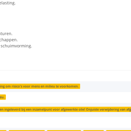
elasting.
aturen.
schappen.
n schuimvorming.
ing om risico's voor mens en milieu te voorkomen.
eu.
 ingeleverd bij een inzamelpunt voor afgewerkte olie! Onjuiste verwijdering van afge