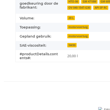
HTO-06
GM 4718M
GM 60
goedkeuring door de
fabrikant:
OV 040 1547-G30
API SP RC
Volume:
20 L
Toepassing:
motorvoertuig
Gepland gebruik:
motorvoertuig
SAE-viscositeit:
5W30
#productDetails.cont
20,00 l
ents#: