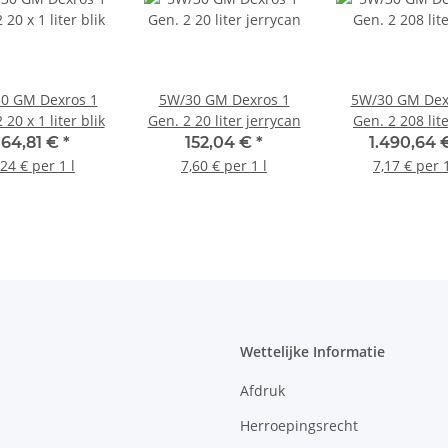
0 GM Dexros 1
5W/30 GM Dexros 1
5W/30 GM Dex
 20 x 1 liter blik
Gen. 2 20 liter jerrycan
Gen. 2 208 lite
164,81 €
*
152,04 €
*
1.490,64 
,24 € per 1 l
7,60 € per 1 l
7,17 € per 1
Wettelijke Informatie
Afdruk
Herroepingsrecht