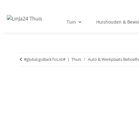
Tuin
Huishouden & Bewo
#global.goBackToList#
Thuis
Auto & Werkplaats Behoeft