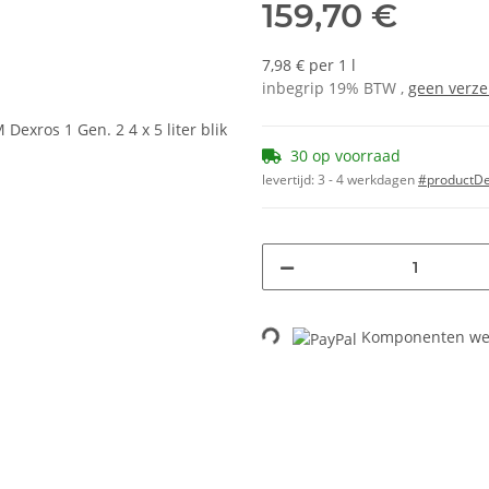
159,70 €
7,98 € per 1 l
inbegrip 19% BTW ,
geen verz
30 op voorraad
levertijd:
3 - 4 werkdagen
#productDet
Loading...
Komponenten wer