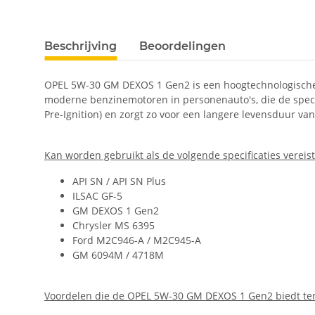
#productDetails.showMoreTabs#
Beschrijving
Beoordelingen
OPEL 5W-30 GM DEXOS 1 Gen2 is een hoogtechnologische, 
moderne benzinemotoren in personenauto's, die de spec
Pre-Ignition) en zorgt zo voor een langere levensduur va
Kan worden gebruikt als de volgende specificaties vereist 
API SN / API SN Plus
ILSAC GF-5
GM DEXOS 1 Gen2
Chrysler MS 6395
Ford M2C946-A / M2C945-A
GM 6094M / 4718M
Voordelen die de OPEL 5W-30 GM DEXOS 1 Gen2 biedt ten