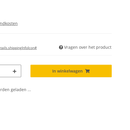
endkosten
Vragen over het product
ails.shippingInfoIcon#
In winkelwagen
den geladen ...