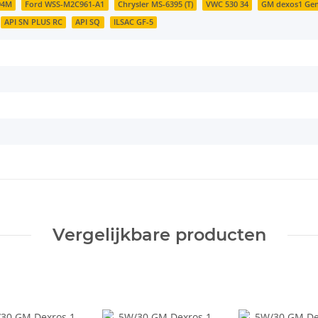
94M
Ford WSS-M2C961-A1
Chrysler MS-6395 (T)
VWC 530 34
GM dexos1 Ge
API SN PLUS RC
API SQ
ILSAC GF-5
Vergelijkbare producten