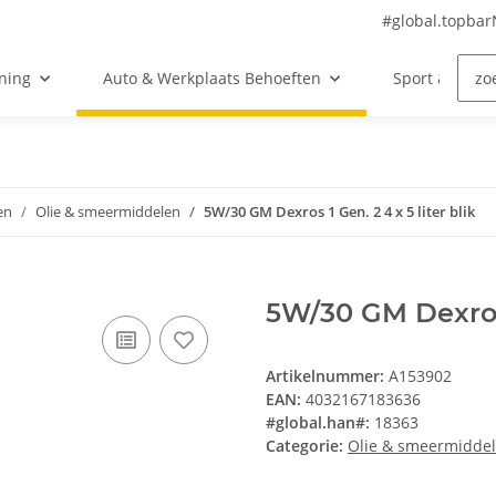
#global.topba
ning
Auto & Werkplaats Behoeften
Sport & Vrije 
en
Olie & smeermiddelen
5W/30 GM Dexros 1 Gen. 2 4 x 5 liter blik
5W/30 GM Dexros 1
Artikelnummer:
A153902
EAN:
4032167183636
#global.han#:
18363
Categorie:
Olie & smeermidde