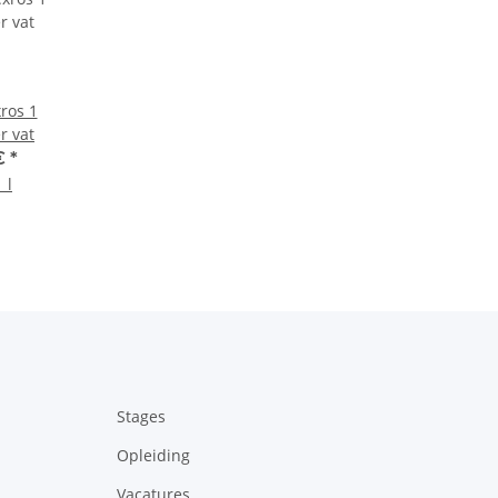
ros 1
r vat
€
*
 l
Stages
Opleiding
Vacatures