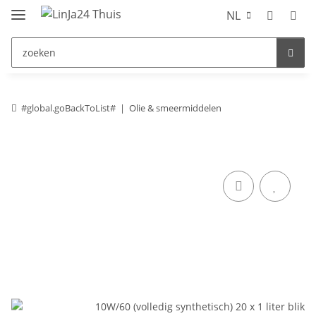
NL
#global.goBackToList#
Olie & smeermiddelen