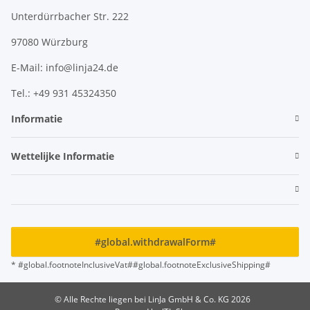
Unterdürrbacher Str. 222
97080 Würzburg
E-Mail: info@linja24.de
Tel.: +49 931 45324350
Informatie
Wettelijke Informatie
#global.withdrawalForm#
* #global.footnoteInclusiveVat##global.footnoteExclusiveShipping#
© Alle Rechte liegen bei LinJa GmbH & Co. KG 2026