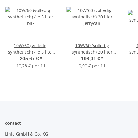
10W/60 (volledig
10W/60 (volledig
synthetisch) 4 x 5 liter
synthetisch) 20 liter
synt
blik
jerrycan
205,67 €
*
198,01 €
*
10,28 € per 1 l
9,90 € per 1 l
contact
LinJa GmbH & Co. KG