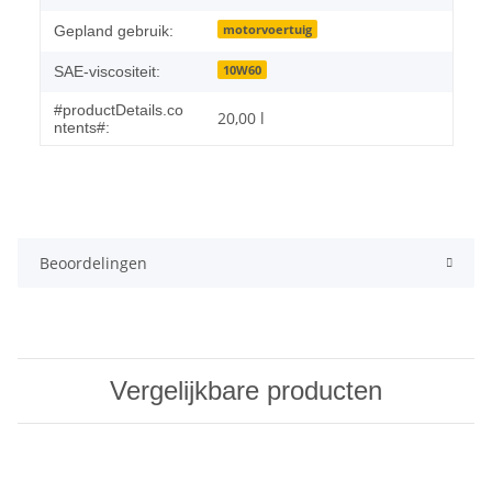
motorvoertuig
Gepland gebruik:
10W60
SAE-viscositeit:
#productDetails.co
20,00 l
ntents#:
Beoordelingen
Vergelijkbare producten