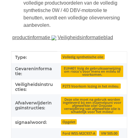
volledige productvoordelen van de volledig
synthetische 0W / 40 DBV-motorolie te
benutten, wordt een volledige olieverversing
aanbevolen.
productinformatie
Veiligheidsinformatieblad
#productDetails.itemInformation#
#productDetails.itemValue#
Type:
Volledig synthetische olie
Gevareninforma
EUH401 Volg de gebruiksaanwijzing
om risico's voor mens en milieu te
tie:
voorkomen.
Veiligheidsinstru
P273 Voorkom lozing in het milieu.
cties:
Deze olie moet na gebruik worden
Afvalverwijderin
ingeleverd bij een inzamelpunt voor
afgewerkte olie! Onjuiste
gsinstructies:
verwijdering van afgewerkte olie is
schadelijk voor het milieu!
signaalwoord:
Opgelet
Ford WSS-M2C937-A
VW 505.00