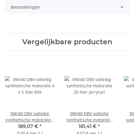
Beoordelingen
Vergelijkbare producten
0W/40 DBV volledig
0W/40 DBV volledig
0W
synthetische motorolie 4
synthetische motorolie
syn
x 5 liter blik
20 liter jerrycan
189,07 €
*
181,41 €
*
9,45 € per 1 l
9,07 € per 1 l