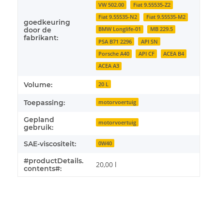
VW 502.00
Fiat 9.55535-Z2
Fiat 9.55535-N2
Fiat 9.55535-M2
goedkeuring
door de
BMW Longlife-01
MB 229.5
fabrikant:
PSA B71 2296
API SN
Porsche A40
API CF
ACEA B4
ACEA A3
Volume:
20 L
Toepassing:
motorvoertuig
Gepland
motorvoertuig
gebruik:
SAE-viscositeit:
0W40
#productDetails.
20,00 l
contents#: