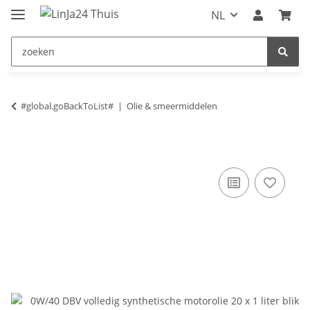
NL
#global.goBackToList#
Olie & smeermiddelen